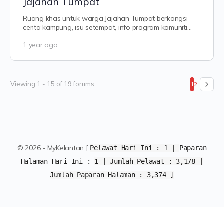
Jajahan Tumpat
Ruang khas untuk warga Jajahan Tumpat berkongsi
cerita kampung, isu setempat, info program komuniti
dan aktiviti masyarakat sekitar.…
1 year ago
Viewing 1 - 15 of 19 forums
1
2
© 2026 - MyKelantan [
Pelawat Hari Ini :
1
|
Paparan
Halaman Hari Ini :
1 | Jumlah Pelawat :
3,178 |
Jumlah Paparan Halaman :
3,374 ]