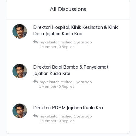
All Discussions
Direktori Hospital, Klinik Kesihatan & Klinik
Desa Jajahan Kuala Krai
mykelantan
replied
1 year ago
1 Member
·
0 Replies
Direktori Balai Bomba & Penyelamat
Jajahan Kuala Krai
mykelantan
replied
1 year ago
1 Member
·
0 Replies
Direktori PDRM Jajahan Kuala Krai
mykelantan
replied
1 year ago
1 Member
·
0 Replies