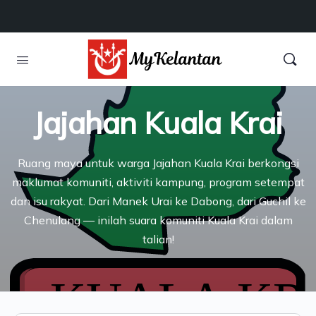
Jajahan Kuala Krai
Ruang maya untuk warga Jajahan Kuala Krai berkongsi
maklumat komuniti, aktiviti kampung, program setempat
dan isu rakyat. Dari Manek Urai ke Dabong, dari Guchil ke
Chenulang — inilah suara komuniti Kuala Krai dalam
talian!