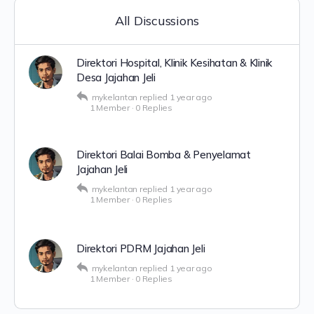
All Discussions
Direktori Hospital, Klinik Kesihatan & Klinik
Desa Jajahan Jeli
mykelantan
replied
1 year ago
1 Member
·
0 Replies
Direktori Balai Bomba & Penyelamat
Jajahan Jeli
mykelantan
replied
1 year ago
1 Member
·
0 Replies
Direktori PDRM Jajahan Jeli
mykelantan
replied
1 year ago
1 Member
·
0 Replies