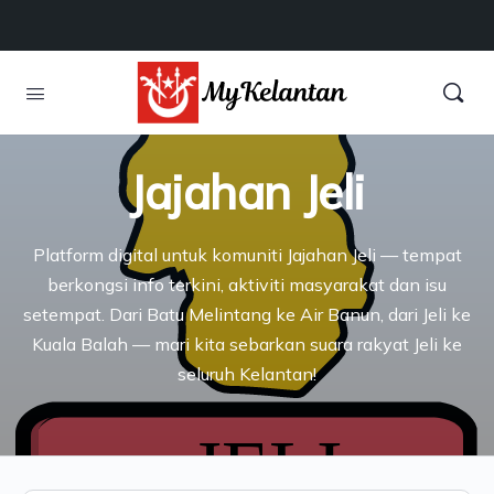
Jajahan Jeli
Platform digital untuk komuniti Jajahan Jeli — tempat
berkongsi info terkini, aktiviti masyarakat dan isu
setempat. Dari Batu Melintang ke Air Banun, dari Jeli ke
Kuala Balah — mari kita sebarkan suara rakyat Jeli ke
seluruh Kelantan!