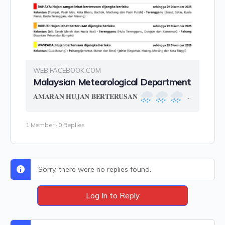
WEB.FACEBOOK.COM
Malaysian Meteorological Department
𝐀𝐌𝐀𝐑𝐀𝐍 𝐇𝐔𝐉𝐀𝐍 𝐁𝐄𝐑𝐓𝐄𝐑𝐔𝐒𝐀𝐍
SEKSYEN A: AMARAN HUJAN BERTERUSAN (BAHAYA) Hujan sangat lebat berterusan dijangka berlaku di negeri Kelantan (Tumpat, Pasir Mas, Kota Bharu, Bachok, Machang dan...
1 Member
·
0 Replies
Sorry, there were no replies found.
Log In to Reply