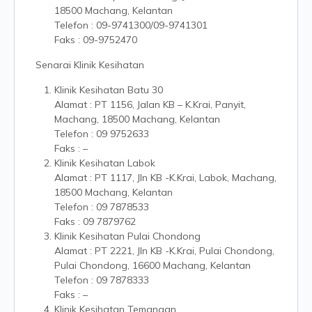
18500 Machang, Kelantan
Telefon : 09-9741300/09-9741301
Faks : 09-9752470
Senarai Klinik Kesihatan
Klinik Kesihatan Batu 30
Alamat : PT 1156, Jalan KB – K.Krai, Panyit,
Machang, 18500 Machang, Kelantan
Telefon : 09 9752633
Faks : –
Klinik Kesihatan Labok
Alamat : PT 1117, Jln KB -K.Krai, Labok, Machang,
18500 Machang, Kelantan
Telefon : 09 7878533
Faks : 09 7879762
Klinik Kesihatan Pulai Chondong
Alamat : PT 2221, Jln KB -K.Krai, Pulai Chondong,
Pulai Chondong, 16600 Machang, Kelantan
Telefon : 09 7878333
Faks : –
Klinik Kesihatan Temangan