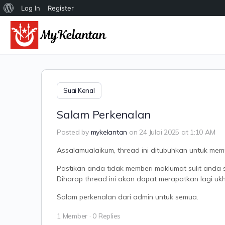
Tentang
Log In
Register
WordPress
Suai Kenal
Salam Perkenalan
Posted by
mykelantan
on 24 Julai 2025 at 1:10 AM
Assalamualaikum, thread ini ditubuhkan untuk memu
Pastikan anda tidak memberi maklumat sulit and
Diharap thread ini akan dapat merapatkan lagi ukh
Salam perkenalan dari admin untuk semua.
1 Member
·
0 Replies