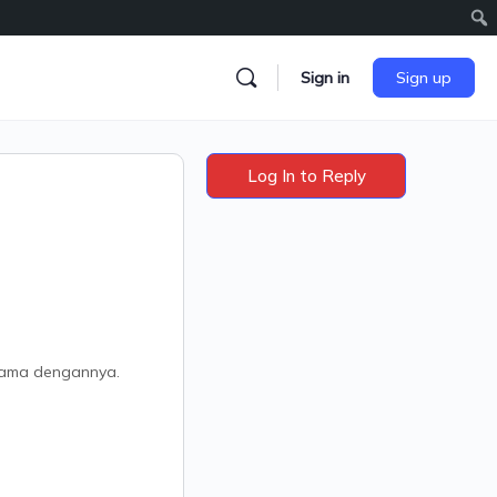
Sign in
Sign up
Log In to Reply
mpama dengannya.