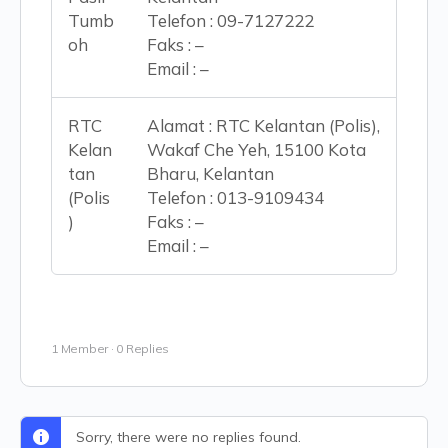
Tumb
Telefon : 09-7127222
oh
Faks : –
Email : –
RTC
Alamat : RTC Kelantan (Polis),
Kelan
Wakaf Che Yeh, 15100 Kota
tan
Bharu, Kelantan
(Polis
Telefon : 013-9109434
)
Faks : –
Email : –
1 Member
·
0 Replies
Sorry, there were no replies found.