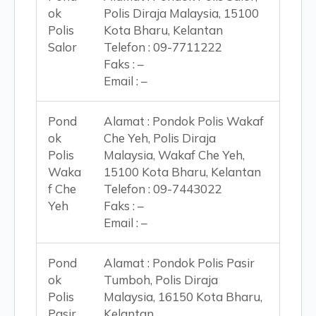
ok
Polis Diraja Malaysia, 15100
Polis
Kota Bharu, Kelantan
Salor
Telefon : 09-7711222
Faks : –
Email : –
Pond
Alamat : Pondok Polis Wakaf
ok
Che Yeh, Polis Diraja
Polis
Malaysia, Wakaf Che Yeh,
Waka
15100 Kota Bharu, Kelantan
f Che
Telefon : 09-7443022
Yeh
Faks : –
Email : –
Pond
Alamat : Pondok Polis Pasir
ok
Tumboh, Polis Diraja
Polis
Malaysia, 16150 Kota Bharu,
Pasir
Kelantan