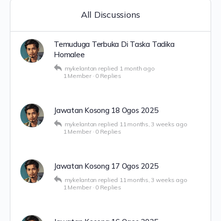
All Discussions
Temuduga Terbuka Di Taska Tadika
Homalee
mykelantan
replied
1 month ago
1 Member
·
0 Replies
Jawatan Kosong 18 Ogos 2025
mykelantan
replied
11 months, 3 weeks ago
1 Member
·
0 Replies
Jawatan Kosong 17 Ogos 2025
mykelantan
replied
11 months, 3 weeks ago
1 Member
·
0 Replies