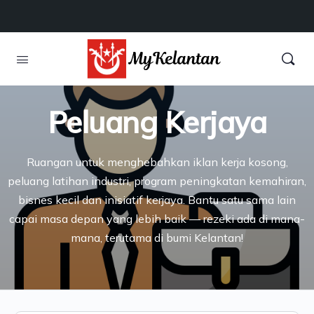
Peluang Kerjaya
Ruangan untuk menghebahkan iklan kerja kosong,
peluang latihan industri, program peningkatan kemahiran,
bisnes kecil dan inisiatif kerjaya. Bantu satu sama lain
capai masa depan yang lebih baik — rezeki ada di mana-
mana, terutama di bumi Kelantan!