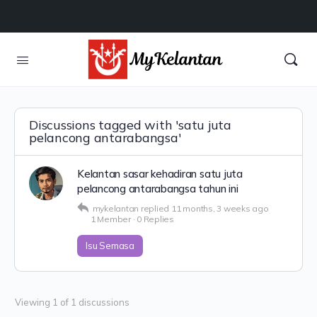
Discussions tagged with 'satu juta
pelancong antarabangsa'
Kelantan sasar kehadiran satu juta
pelancong antarabangsa tahun ini
mykelantan
replied
11 months, 3 weeks ago
1 Member
·
0 Replies
Isu Semasa
Viewing 1 of 1 discussions